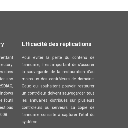
ry
Efficacité des réplications
rmettant
Pour éviter la perte du contenu de
rectory.
l’annuaire, il est important de s’assurer
es dans
la sauvegarde de la restauration d’au
iter son
moins un des contrôleurs de domaine.
RSDIAG,
Ceux qui souhaitent pouvoir restaurer
Windows
un contrôleur doivent sauvegarder tous
 l’outil
les annuaires distribués sur plusieurs
’est pas
contrôleurs ou serveurs. La copie de
2008.
l’annuaire consiste à capturer l’état du
système.