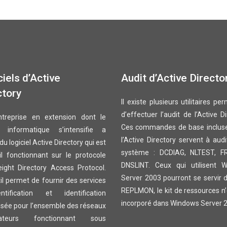
iels d’Active
Audit d’Active Directo
ctory
Il existe plusieurs utilitaires pe
d’effectuer l’audit de l’Active Di
treprise en extension dont le
Ces commandes de base inclus
 informatique s’intensifie a
l’Active Directory servent à aud
du logiciel Active Directory qui est
système : DCDIAG, NLTEST, F
il fonctionnant sur le protocole
DNSLINT. Ceux qui utilisent 
eight Directory Access Protocol.
Server 2003 pourront se servir de
il permet de fournir des services
REPLMON, le kit de ressources n
entification et identification
incorporé dans Windows Server 
isée pour l’ensemble des réseaux
inateurs fonctionnant sous