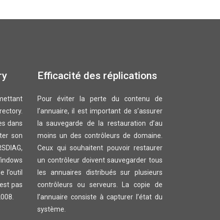
ry
Efficacité des réplications
rmettant
Pour éviter la perte du contenu de
rectory.
l’annuaire, il est important de s’assurer
es dans
la sauvegarde de la restauration d’au
iter son
moins un des contrôleurs de domaine.
RSDIAG,
Ceux qui souhaitent pouvoir restaurer
Windows
un contrôleur doivent sauvegarder tous
 l’outil
les annuaires distribués sur plusieurs
’est pas
contrôleurs ou serveurs. La copie de
2008.
l’annuaire consiste à capturer l’état du
système.