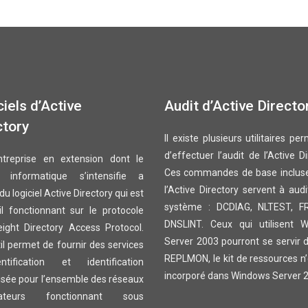
iels d’Active
Audit d’Active Directo
ctory
Il existe plusieurs utilitaires pe
d’effectuer l’audit de l’Active Di
treprise en extension dont le
Ces commandes de base inclus
 informatique s’intensifie a
l’Active Directory servent à aud
du logiciel Active Directory qui est
système : DCDIAG, NLTEST, F
il fonctionnant sur le protocole
DNSLINT. Ceux qui utilisent 
eight Directory Access Protocol.
Server 2003 pourront se servir de
il permet de fournir des services
REPLMON, le kit de ressources n
entification et identification
incorporé dans Windows Server 
isée pour l’ensemble des réseaux
inateurs fonctionnant sous